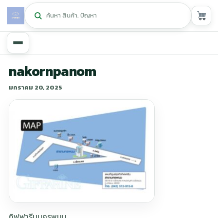
หน้าหลัก
nakornpanom
มกราคม 20, 2025
ศูนย์กิฟฟารีน
▾
สุขภาพและการแก้ปัญหา
▾
ลดน้ำหนัก
▾
ความงาม
▾
หน้ารวมสินค้า
หน้าตระกร้าสินค้า
กิฟฟารีนนครพนม