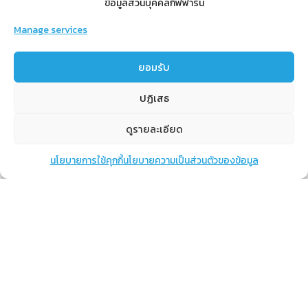
ข้อมูลส่วนบุคคลกิฟฟารีน
Manage services
สำหรับสมาชิก
ยอมรับ
สิทธิประโยชน์
ปฏิเสธ
ขั้นตอนการสมัครสมาชิก
การสั่งซื้อสินค้าราคาสมาชิก
ดูรายละเอียด
การเช็คยอด
นโยบายการใช้คุกกี้
นโยบายความเป็นส่วนตัวของข้อมูล
แชท
หน้าสินค้า
ตะกร้าสินค้า
การปิดยอด
เรียนรู้
กิฟฟารีนคืออะไร
เราทำอะไร
การทำงานของทีมเรา