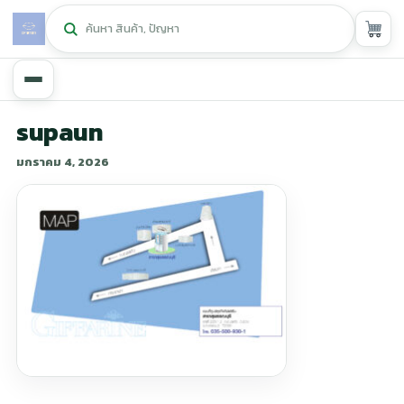
หน้าหลัก
supaun
มกราคม 4, 2026
ศูนย์กิฟฟารีน
▾
สุขภาพและการแก้ปัญหา
▾
ลดน้ำหนัก
▾
ความงาม
▾
หน้ารวมสินค้า
หน้าตระกร้าสินค้า