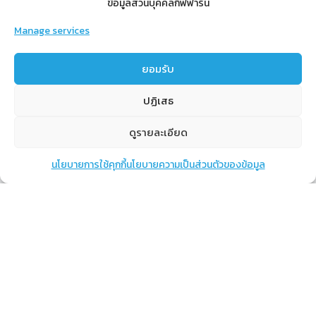
ข้อมูลส่วนบุคคลกิฟฟารีน
Manage services
สำหรับสมาชิก
ยอมรับ
สิทธิประโยชน์
ปฏิเสธ
ขั้นตอนการสมัครสมาชิก
การสั่งซื้อสินค้าราคาสมาชิก
ดูรายละเอียด
การเช็คยอด
นโยบายการใช้คุกกี้
นโยบายความเป็นส่วนตัวของข้อมูล
แชท
หน้าสินค้า
ตะกร้าสินค้า
การปิดยอด
เรียนรู้
กิฟฟารีนคืออะไร
เราทำอะไร
การทำงานของทีมเรา