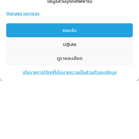
ข้อมูลส่วนบุคคลกิฟฟารีน
Manage services
สำหรับสมาชิก
ยอมรับ
สิทธิประโยชน์
ปฏิเสธ
ขั้นตอนการสมัครสมาชิก
การสั่งซื้อสินค้าราคาสมาชิก
ดูรายละเอียด
การเช็คยอด
นโยบายการใช้คุกกี้
นโยบายความเป็นส่วนตัวของข้อมูล
แชท
หน้าสินค้า
ตะกร้าสินค้า
การปิดยอด
เรียนรู้
กิฟฟารีนคืออะไร
เราทำอะไร
การทำงานของทีมเรา