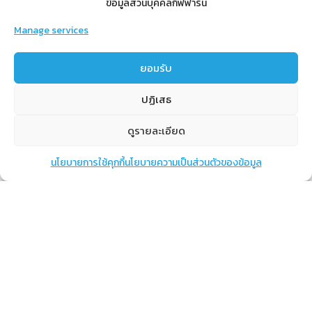
ข้อมูลส่วนบุคคลกิฟฟารีน
Manage services
สำหรับสมาชิก
ยอมรับ
สิทธิประโยชน์
ปฏิเสธ
ขั้นตอนการสมัครสมาชิก
การสั่งซื้อสินค้าราคาสมาชิก
ดูรายละเอียด
การเช็คยอด
นโยบายการใช้คุกกี้
นโยบายความเป็นส่วนตัวของข้อมูล
แชท
หน้าสินค้า
ตะกร้าสินค้า
การปิดยอด
เรียนรู้
กิฟฟารีนคืออะไร
เราทำอะไร
การทำงานของทีมเรา