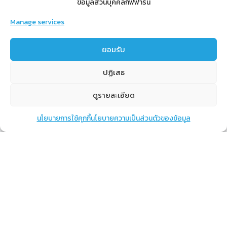
ข้อมูลส่วนบุคคลกิฟฟารีน
Manage services
สำหรับสมาชิก
ยอมรับ
สิทธิประโยชน์
ปฏิเสธ
ขั้นตอนการสมัครสมาชิก
การสั่งซื้อสินค้าราคาสมาชิก
ดูรายละเอียด
การเช็คยอด
นโยบายการใช้คุกกี้
นโยบายความเป็นส่วนตัวของข้อมูล
แชท
หน้าสินค้า
ตะกร้าสินค้า
การปิดยอด
เรียนรู้
กิฟฟารีนคืออะไร
เราทำอะไร
การทำงานของทีมเรา