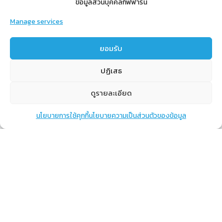
ข้อมูลส่วนบุคคลกิฟฟารีน
Manage services
สำหรับสมาชิก
ยอมรับ
สิทธิประโยชน์
ปฏิเสธ
ขั้นตอนการสมัครสมาชิก
การสั่งซื้อสินค้าราคาสมาชิก
ดูรายละเอียด
การเช็คยอด
นโยบายการใช้คุกกี้
นโยบายความเป็นส่วนตัวของข้อมูล
แชท
หน้าสินค้า
ตะกร้าสินค้า
การปิดยอด
เรียนรู้
กิฟฟารีนคืออะไร
เราทำอะไร
การทำงานของทีมเรา