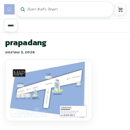
หน้าหลัก
prapadang
มกราคม 3, 2026
ศูนย์กิฟฟารีน
▾
สุขภาพและการแก้ปัญหา
▾
ลดน้ำหนัก
▾
ความงาม
▾
หน้ารวมสินค้า
หน้าตระกร้าสินค้า