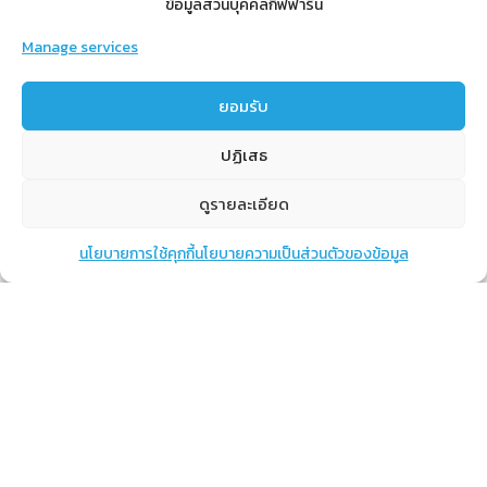
ข้อมูลส่วนบุคคลกิฟฟารีน
Manage services
สำหรับสมาชิก
ยอมรับ
สิทธิประโยชน์
ปฏิเสธ
ขั้นตอนการสมัครสมาชิก
การสั่งซื้อสินค้าราคาสมาชิก
ดูรายละเอียด
การเช็คยอด
นโยบายการใช้คุกกี้
นโยบายความเป็นส่วนตัวของข้อมูล
แชท
หน้าสินค้า
ตะกร้าสินค้า
การปิดยอด
เรียนรู้
กิฟฟารีนคืออะไร
เราทำอะไร
การทำงานของทีมเรา