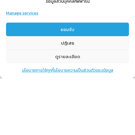
ข้อมูลส่วนบุคคลกิฟฟารีน
Manage services
สำหรับสมาชิก
ยอมรับ
สิทธิประโยชน์
ปฏิเสธ
ขั้นตอนการสมัครสมาชิก
การสั่งซื้อสินค้าราคาสมาชิก
ดูรายละเอียด
การเช็คยอด
นโยบายการใช้คุกกี้
นโยบายความเป็นส่วนตัวของข้อมูล
แชท
หน้าสินค้า
ตะกร้าสินค้า
การปิดยอด
เรียนรู้
กิฟฟารีนคืออะไร
เราทำอะไร
การทำงานของทีมเรา