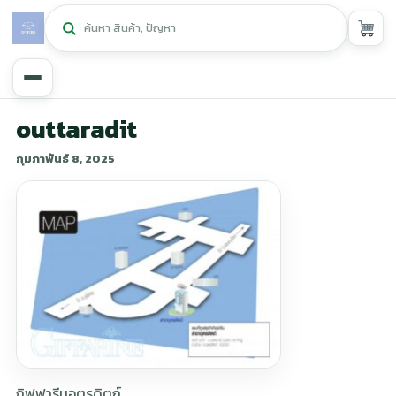
หน้าหลัก
outtaradit
กุมภาพันธ์ 8, 2025
ศูนย์กิฟฟารีน
▾
สุขภาพและการแก้ปัญหา
▾
ลดน้ำหนัก
▾
ความงาม
▾
หน้ารวมสินค้า
หน้าตระกร้าสินค้า
กิฟฟารีนอุตรดิตถ์