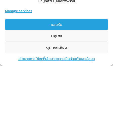
ข้อมูลส่วนบุคคลกิฟฟารีน
Manage services
สำหรับสมาชิก
ยอมรับ
สิทธิประโยชน์
ปฏิเสธ
ขั้นตอนการสมัครสมาชิก
การสั่งซื้อสินค้าราคาสมาชิก
ดูรายละเอียด
การเช็คยอด
นโยบายการใช้คุกกี้
นโยบายความเป็นส่วนตัวของข้อมูล
แชท
หน้าสินค้า
ตะกร้าสินค้า
การปิดยอด
เรียนรู้
กิฟฟารีนคืออะไร
เราทำอะไร
การทำงานของทีมเรา