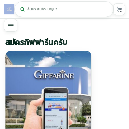
หน้าหลัก
สมัครกิฟฟารีนครับ
ศูนย์กิฟฟารีน
▾
สุขภาพและการแก้ปัญหา
▾
ลดน้ำหนัก
▾
ความงาม
▾
หน้ารวมสินค้า
หน้าตระกร้าสินค้า