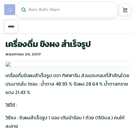
หน้าหลัก
เครื่องดื่ม ขิงผง สำเร็จรูป
พฤษภาคม 20, 2017
ศูนย์กิฟฟารีน
▾
สุขภาพและการแก้ปัญหา
▾
เครื่องดื่มขิงผงสำเร็จรูป ตรา กิฟฟารีน ส่วนประกอบที่สำคัญโดย
ประมาณใน 1ซอง : น้ำตาล 48.93 % ขิงผง 28.64 % น้ำตาลทราย
ลดน้ำหนัก
▾
แดง 21.43 %
ความงาม
▾
วิธีใช้ :
หน้ารวมสินค้า
วิธีชง : ขิงผงสำเร็จรูป 1 ของ เติมน้าร้อน 1 ถ้วย (150มล.) คนให้
ละลาย
หน้าตระกร้าสินค้า