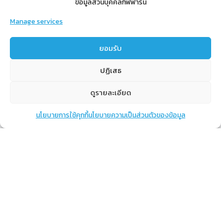
ข้อมูลส่วนบุคคลกิฟฟารีน
Manage services
สำหรับสมาชิก
ยอมรับ
สิทธิประโยชน์
ปฏิเสธ
ขั้นตอนการสมัครสมาชิก
การสั่งซื้อสินค้าราคาสมาชิก
ดูรายละเอียด
การเช็คยอด
นโยบายการใช้คุกกี้
นโยบายความเป็นส่วนตัวของข้อมูล
แชท
หน้าสินค้า
ตะกร้าสินค้า
การปิดยอด
เรียนรู้
กิฟฟารีนคืออะไร
เราทำอะไร
การทำงานของทีมเรา