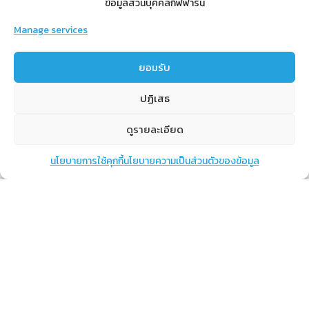
ข้อมูลส่วนบุคคลกิฟฟารีน
Manage services
สำหรับสมาชิก
ยอมรับ
สิทธิประโยชน์
ปฏิเสธ
ขั้นตอนการสมัครสมาชิก
การสั่งซื้อสินค้าราคาสมาชิก
ดูรายละเอียด
การเช็คยอด
นโยบายการใช้คุกกี้
นโยบายความเป็นส่วนตัวของข้อมูล
แชท
หน้าสินค้า
ตะกร้าสินค้า
การปิดยอด
เรียนรู้
กิฟฟารีนคืออะไร
เราทำอะไร
การทำงานของทีมเรา