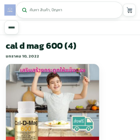
หน้าหลัก
cal d mag 600 (4)
มกราคม 10, 2022
ศูนย์กิฟฟารีน
▾
สุขภาพและการแก้ปัญหา
▾
ลดน้ำหนัก
▾
ความงาม
▾
หน้ารวมสินค้า
หน้าตระกร้าสินค้า