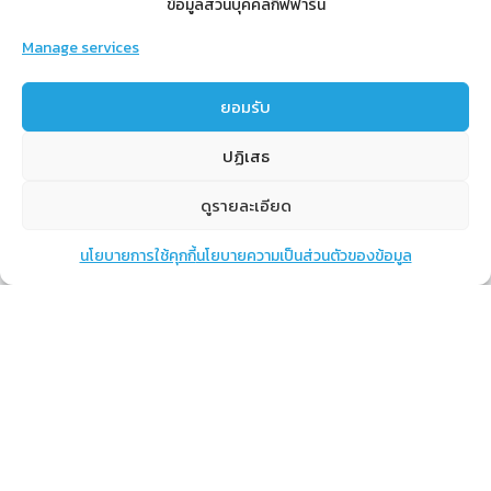
ข้อมูลส่วนบุคคลกิฟฟารีน
Manage services
สำหรับสมาชิก
ยอมรับ
สิทธิประโยชน์
ปฏิเสธ
ขั้นตอนการสมัครสมาชิก
การสั่งซื้อสินค้าราคาสมาชิก
ดูรายละเอียด
การเช็คยอด
นโยบายการใช้คุกกี้
นโยบายความเป็นส่วนตัวของข้อมูล
แชท
หน้าสินค้า
ตะกร้าสินค้า
การปิดยอด
เรียนรู้
กิฟฟารีนคืออะไร
เราทำอะไร
การทำงานของทีมเรา