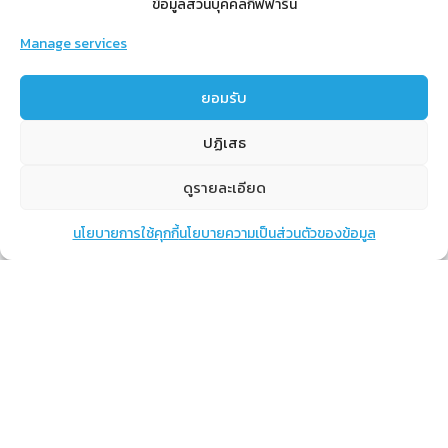
ข้อมูลส่วนบุคคลกิฟฟารีน
Manage services
สำหรับสมาชิก
ยอมรับ
สิทธิประโยชน์
ปฏิเสธ
ขั้นตอนการสมัครสมาชิก
การสั่งซื้อสินค้าราคาสมาชิก
ดูรายละเอียด
การเช็คยอด
นโยบายการใช้คุกกี้
นโยบายความเป็นส่วนตัวของข้อมูล
แชท
หน้าสินค้า
ตะกร้าสินค้า
การปิดยอด
เรียนรู้
กิฟฟารีนคืออะไร
เราทำอะไร
การทำงานของทีมเรา