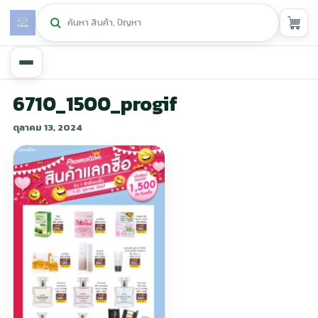
หน้าหลัก
6710_1500_progif
ตุลาคม 13, 2024
ศูนย์กิฟฟารีน
▾
สุขภาพและการแก้ปัญหา
▾
ลดน้ำหนัก
▾
ความงาม
▾
หน้ารวมสินค้า
หน้าตระกร้าสินค้า