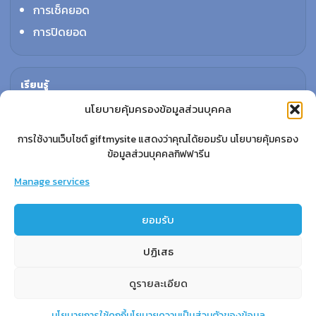
การเช็คยอด
การปิดยอด
เรียนรู้
กิฟฟารีนคืออะไร
นโยบายคุ้มครองข้อมูลส่วนบุคคล
เราทำอะไร
การใช้งานเว็บไซต์ giftmysite แสดงว่าคุณได้ยอมรับ นโยบายคุ้มครอง
การทำงานของทีมเรา
ข้อมูลส่วนบุคคลกิฟฟารีน
แผนรายได้กิฟฟารีน
Manage services
ยอมรับ
ปฏิเสธ
ดูรายละเอียด
GIFTMYSITE
นโยบายการใช้คุกกี้
นโยบายความเป็นส่วนตัวของข้อมูล