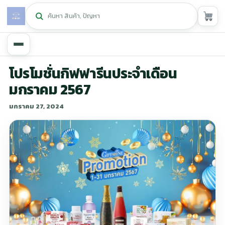
หน้าหลัก
โปรโมชั่นกิฟฟารีนประจำเดือน
มกราคม 2567
ศูนย์กิฟฟารีน
▾
มกราคม 27, 2024
สุขภาพและการแก้ปัญหา
▾
ลดน้ำหนัก
▾
ความงาม
▾
หน้ารวมสินค้า
หน้าตระกร้าสินค้า