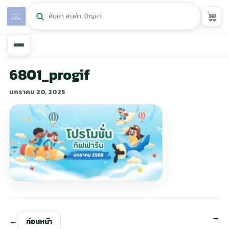
หน้าหลัก
6801_progif
มกราคม 20, 2025
ศูนย์กิฟฟารีน
▾
สุขภาพและการแก้ปัญหา
▾
ลดน้ำหนัก
▾
ความงาม
▾
หน้ารวมสินค้า
หน้าตระกร้าสินค้า
ก่อนหน้า