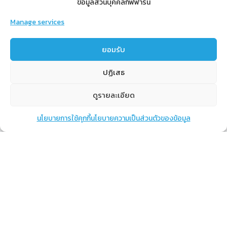
ข้อมูลส่วนบุคคลกิฟฟารีน
Manage services
สำหรับสมาชิก
ยอมรับ
สิทธิประโยชน์
ปฏิเสธ
ขั้นตอนการสมัครสมาชิก
การสั่งซื้อสินค้าราคาสมาชิก
ดูรายละเอียด
การเช็คยอด
นโยบายการใช้คุกกี้
นโยบายความเป็นส่วนตัวของข้อมูล
แชท
หน้าสินค้า
ตะกร้าสินค้า
การปิดยอด
เรียนรู้
กิฟฟารีนคืออะไร
เราทำอะไร
การทำงานของทีมเรา