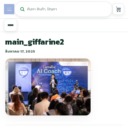
หน้าหลัก
main_giffarine2
สิงหาคม 17, 2025
ศูนย์กิฟฟารีน
▾
สุขภาพและการแก้ปัญหา
▾
ลดน้ำหนัก
▾
ความงาม
▾
หน้ารวมสินค้า
หน้าตระกร้าสินค้า