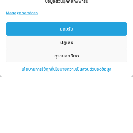
ข้อมูลส่วนบุคคลกิฟฟารีน
Manage services
สำหรับสมาชิก
ยอมรับ
สิทธิประโยชน์
ปฏิเสธ
ขั้นตอนการสมัครสมาชิก
การสั่งซื้อสินค้าราคาสมาชิก
ดูรายละเอียด
การเช็คยอด
นโยบายการใช้คุกกี้
นโยบายความเป็นส่วนตัวของข้อมูล
แชท
หน้าสินค้า
ตะกร้าสินค้า
การปิดยอด
เรียนรู้
กิฟฟารีนคืออะไร
เราทำอะไร
การทำงานของทีมเรา