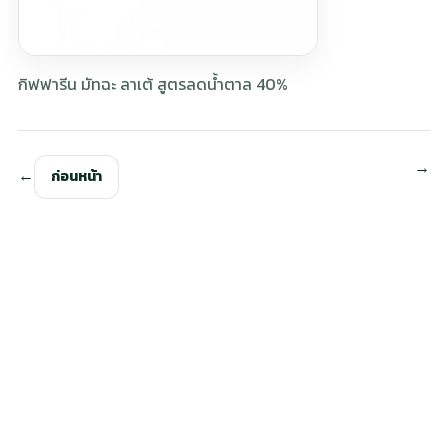
กิฟฟารีน มัทฉะ ลาเต้ สูตรลดน้ำตาล 40%
ก่อนหน้า