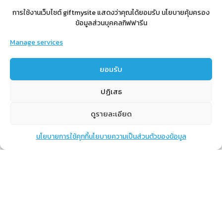
การใช้งานเว็บไซต์ giftmysite แสดงว่าคุณได้ยอมรับ นโยบายคุ้มครอง
ข้อมูลส่วนบุคคลกิฟฟารีน
Manage services
สำหรับสมาชิก
ยอมรับ
สิทธิประโยชน์
ขั้นตอนการสมัครสมาชิก
ปฏิเสธ
การสั่งซื้อสินค้าราคาสมาชิก
ดูรายละเอียด
การเช็คยอด
การปิดยอด
นโยบายการใช้คุกกี้
นโยบายความเป็นส่วนตัวของข้อมูล
แชท
หน้าสินค้า
ตะกร้าสินค้า
เรียนรู้
กิฟฟารีนคืออะไร
เราทำอะไร
การทำงานของทีมเรา