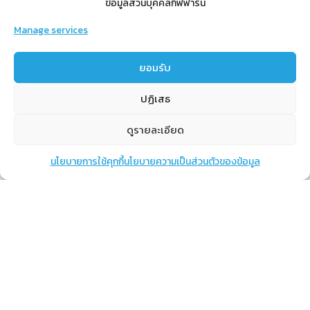
ข้อมูลส่วนบุคคลกิฟฟารีน
Manage services
สำหรับสมาชิก
ยอมรับ
สิทธิประโยชน์
ปฏิเสธ
ขั้นตอนการสมัครสมาชิก
การสั่งซื้อสินค้าราคาสมาชิก
ดูรายละเอียด
การเช็คยอด
นโยบายการใช้คุกกี้
นโยบายความเป็นส่วนตัวของข้อมูล
แชท
หน้าสินค้า
ตะกร้าสินค้า
การปิดยอด
เรียนรู้
กิฟฟารีนคืออะไร
เราทำอะไร
การทำงานของทีมเรา