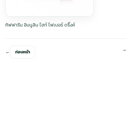
กิฟฟารีน อินนูลิน ไฮท์ ไฟเบอร์ ดริ๊งค์
ก่อนหน้า