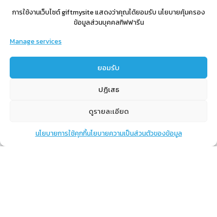
การใช้งานเว็บไซต์ giftmysite แสดงว่าคุณได้ยอมรับ นโยบายคุ้มครอง
ข้อมูลส่วนบุคคลกิฟฟารีน
Manage services
สำหรับสมาชิก
ยอมรับ
สิทธิประโยชน์
ขั้นตอนการสมัครสมาชิก
ปฏิเสธ
การสั่งซื้อสินค้าราคาสมาชิก
ดูรายละเอียด
การเช็คยอด
การปิดยอด
นโยบายการใช้คุกกี้
นโยบายความเป็นส่วนตัวของข้อมูล
แชท
หน้าสินค้า
ตะกร้าสินค้า
เรียนรู้
กิฟฟารีนคืออะไร
เราทำอะไร
การทำงานของทีมเรา