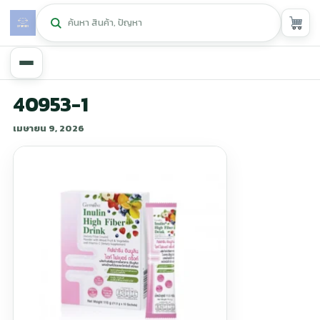
หน้าหลัก
40953-1
เมษายน 9, 2026
ศูนย์กิฟฟารีน
▾
สุขภาพและการแก้ปัญหา
▾
ลดน้ำหนัก
▾
ความงาม
▾
หน้ารวมสินค้า
หน้าตระกร้าสินค้า