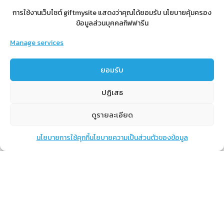
การใช้งานเว็บไซต์ giftmysite แสดงว่าคุณได้ยอมรับ นโยบายคุ้มครอง
ข้อมูลส่วนบุคคลกิฟฟารีน
Manage services
สำหรับสมาชิก
ยอมรับ
สิทธิประโยชน์
ขั้นตอนการสมัครสมาชิก
ปฏิเสธ
การสั่งซื้อสินค้าราคาสมาชิก
ดูรายละเอียด
การเช็คยอด
การปิดยอด
นโยบายการใช้คุกกี้
นโยบายความเป็นส่วนตัวของข้อมูล
แชท
หน้าสินค้า
ตะกร้าสินค้า
เรียนรู้
กิฟฟารีนคืออะไร
เราทำอะไร
การทำงานของทีมเรา