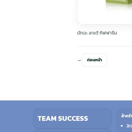
มัทฉะ ลาเต้ กิฟฟารีน
ก่อนหน้า
สำหรั
TEAM SUCCESS
สิ