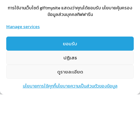
การใช้งานเว็บไซต์ giftmysite แสดงว่าคุณได้ยอมรับ นโยบายคุ้มครอง
ข้อมูลส่วนบุคคลกิฟฟารีน
Manage services
สำหรับสมาชิก
ยอมรับ
สิทธิประโยชน์
ขั้นตอนการสมัครสมาชิก
ปฏิเสธ
การสั่งซื้อสินค้าราคาสมาชิก
ดูรายละเอียด
การเช็คยอด
การปิดยอด
นโยบายการใช้คุกกี้
นโยบายความเป็นส่วนตัวของข้อมูล
แชท
หน้าสินค้า
ตะกร้าสินค้า
เรียนรู้
กิฟฟารีนคืออะไร
เราทำอะไร
การทำงานของทีมเรา