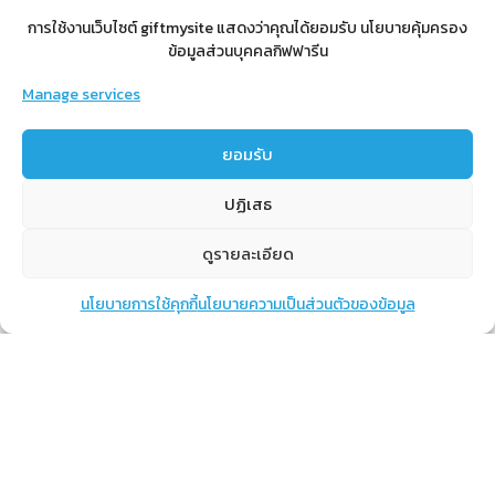
การใช้งานเว็บไซต์ giftmysite แสดงว่าคุณได้ยอมรับ นโยบายคุ้มครอง
ข้อมูลส่วนบุคคลกิฟฟารีน
Manage services
สำหรับสมาชิก
ยอมรับ
สิทธิประโยชน์
ขั้นตอนการสมัครสมาชิก
ปฏิเสธ
การสั่งซื้อสินค้าราคาสมาชิก
ดูรายละเอียด
การเช็คยอด
การปิดยอด
นโยบายการใช้คุกกี้
นโยบายความเป็นส่วนตัวของข้อมูล
แชท
หน้าสินค้า
ตะกร้าสินค้า
เรียนรู้
กิฟฟารีนคืออะไร
เราทำอะไร
การทำงานของทีมเรา