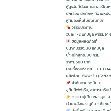
ผู้สูงวัยที่ต้องการชะลอปัญ
นักเรียน นักศึกษาที่อ่านหนั
ผู้ที่มองเห็นไม่ชัดในที่มืด
วิธีรับประทาน
วันละ 1-2 แคปซูล พร้อมอา
ข้อมูลผลิตภัณฑ์
ขนาดบรรจุ: 30 แคปซูล
น้ำหนักสุทธิ: 30 กรัม
ราคา: 580 บาท
เลขที่จดแจ้ง อย.: 13-1-0
ผลิตโดย: กิฟฟารีน (Giffar
คำค้นหายอดนิยม:
ลูทีนกิฟฟารีน, อาหารเสริมบำ
ดวงตาคู่เดียวของคุณ ควร
ด้วยพลังของ ลูทีน + ซีแซนท
สั่งซื้อหรือสอบถามเพิ่มเ