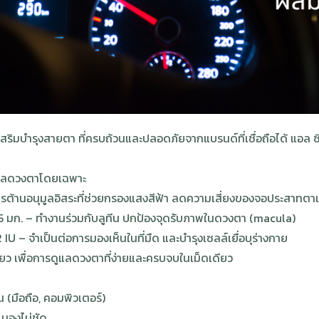
ิมบำรุงสายตา ที่ครบถ้วนและปลอดภัยจากแบรนด์ที่เชื่อถือได้ แอล ซี
ูแลดวงตาโดยเฉพาะ
สารต้านอนุมูลอิสระที่ช่วยกรองแสงสีฟ้า ลดความเสี่ยงของจอประสาทตาเ
15 มก. – ทำงานร่วมกับลูทีน ปกป้องจุดรับภาพในดวงตา (macula)
 IU – จำเป็นต่อการมองเห็นในที่มืด และบำรุงเซลล์เยื่อบุร่างกาย
ียว เพื่อการดูแลดวงตาที่ง่ายและครบจบในเม็ดเดียว
น (มือถือ, คอมพิวเตอร์)
า มองไม่ชัด