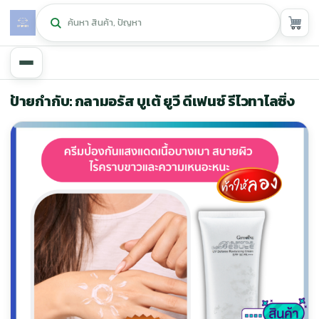
หน้าหลัก
ป้ายกำกับ: กลามอรัส บูเต้ ยูวี ดีเฟนซ์ รีไวทาไลซิ่ง
ศูนย์กิฟฟารีน
▾
สุขภาพและการแก้ปัญหา
▾
ลดน้ำหนัก
▾
ความงาม
▾
หน้ารวมสินค้า
หน้าตระกร้าสินค้า