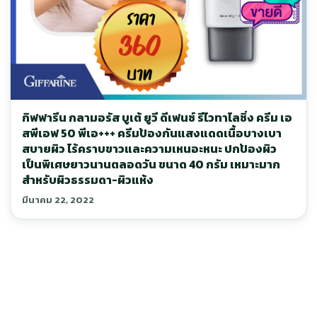
กิฟฟารีน กลามอรัส บูเต้ ยูวี ดีเฟนซ์ รีไวทาไลซิ่ง ครีม เอ
สพีเอฟ 50 พีเอ+++ ครีมป้องกันแสงแดดเนื้อบางเบา
สบายผิว ไร้คราบขาวและความเหนอะหนะ ปกป้องผิว
เป็นพิเศษยาวนานตลอดวัน ขนาด 40 กรัม เหมาะมาก
สำหรับผิวธรรมดา-ผิวแห้ง
มีนาคม 22, 2022