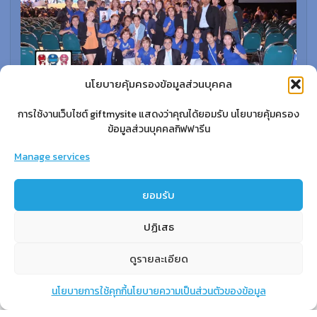
นโยบายคุ้มครองข้อมูลส่วนบุคคล
การใช้งานเว็บไซต์ giftmysite แสดงว่าคุณได้ยอมรับ นโยบายคุ้มครอง
ข้อมูลส่วนบุคคลกิฟฟารีน
สำหรับสมาชิก
Manage services
สิทธิประโยชน์
ขั้นตอนการสมัครสมาชิก
ยอมรับ
การสั่งซื้อสินค้าราคาสมาชิก
ปฏิเสธ
การเช็คยอด
การปิดยอด
ดูรายละเอียด
นโยบายการใช้คุกกี้
นโยบายความเป็นส่วนตัวของข้อมูล
แชท
หน้าสินค้า
ตะกร้าสินค้า
เรียนรู้