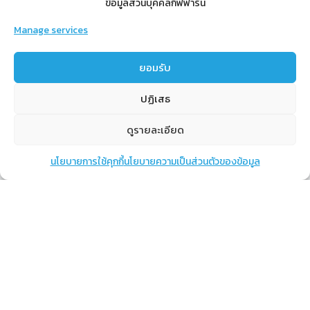
ข้อมูลส่วนบุคคลกิฟฟารีน
Manage services
สำหรับสมาชิก
ยอมรับ
สิทธิประโยชน์
ปฏิเสธ
ขั้นตอนการสมัครสมาชิก
การสั่งซื้อสินค้าราคาสมาชิก
ดูรายละเอียด
การเช็คยอด
นโยบายการใช้คุกกี้
นโยบายความเป็นส่วนตัวของข้อมูล
แชท
หน้าสินค้า
ตะกร้าสินค้า
การปิดยอด
เรียนรู้
กิฟฟารีนคืออะไร
เราทำอะไร
การทำงานของทีมเรา