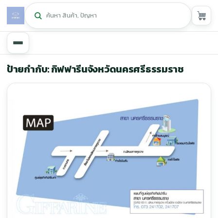
หน้าหลัก
ป้ายกำกับ: กิฟฟารีนจังหวัดนครศรีธรรมราช
ศูนย์กิฟฟารีน
▾
สุขภาพและการแก้ปัญหา
▾
ลดน้ำหนัก
▾
ความงาม
▾
หน้ารวมสินค้า
หน้าตระกร้าสินค้า