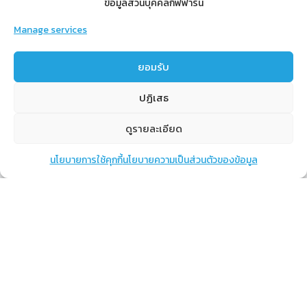
ข้อมูลส่วนบุคคลกิฟฟารีน
Manage services
สำหรับสมาชิก
ยอมรับ
สิทธิประโยชน์
ปฏิเสธ
ขั้นตอนการสมัครสมาชิก
การสั่งซื้อสินค้าราคาสมาชิก
ดูรายละเอียด
การเช็คยอด
นโยบายการใช้คุกกี้
นโยบายความเป็นส่วนตัวของข้อมูล
แชท
หน้าสินค้า
ตะกร้าสินค้า
การปิดยอด
เรียนรู้
กิฟฟารีนคืออะไร
เราทำอะไร
การทำงานของทีมเรา