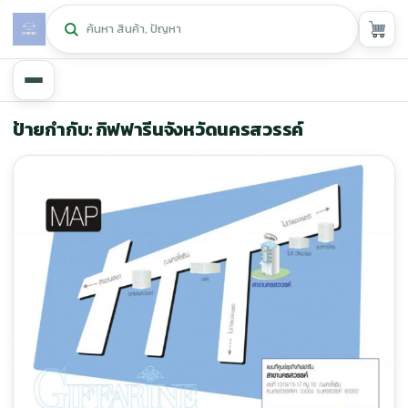
หน้าหลัก
ป้ายกำกับ: กิฟฟารีนจังหวัดนครสวรรค์
ศูนย์กิฟฟารีน
▾
สุขภาพและการแก้ปัญหา
▾
ลดน้ำหนัก
▾
ความงาม
▾
หน้ารวมสินค้า
หน้าตระกร้าสินค้า