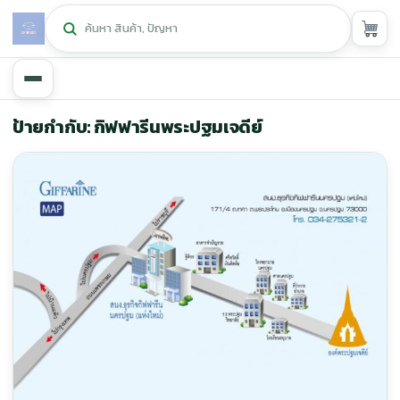
หน้าหลัก
ป้ายกำกับ: กิฟฟารีนพระปฐมเจดีย์
ศูนย์กิฟฟารีน
▾
สุขภาพและการแก้ปัญหา
▾
ลดน้ำหนัก
▾
ความงาม
▾
หน้ารวมสินค้า
หน้าตระกร้าสินค้า