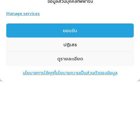
ข้อมูลส่วนบุคคลกิฟฟารีน
Manage services
สำหรับสมาชิก
ยอมรับ
สิทธิประโยชน์
ปฏิเสธ
ขั้นตอนการสมัครสมาชิก
การสั่งซื้อสินค้าราคาสมาชิก
ดูรายละเอียด
การเช็คยอด
นโยบายการใช้คุกกี้
นโยบายความเป็นส่วนตัวของข้อมูล
แชท
หน้าสินค้า
ตะกร้าสินค้า
การปิดยอด
เรียนรู้
กิฟฟารีนคืออะไร
เราทำอะไร
การทำงานของทีมเรา