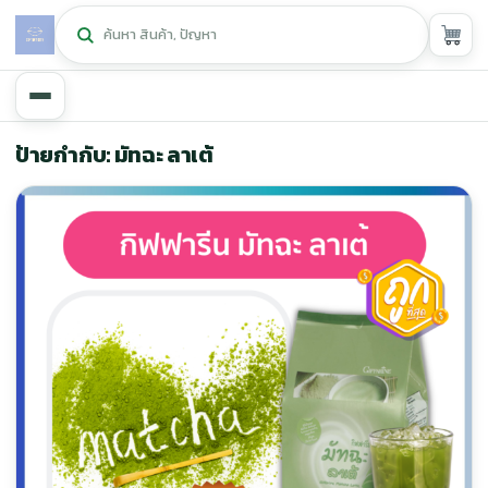
หน้าหลัก
ป้ายกำกับ: มัทฉะ ลาเต้
ศูนย์กิฟฟารีน
▾
สุขภาพและการแก้ปัญหา
▾
ลดน้ำหนัก
▾
ความงาม
▾
หน้ารวมสินค้า
หน้าตระกร้าสินค้า