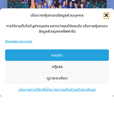
นโยบายคุ้มครองข้อมูลส่วนบุคคล
การใช้งานเว็บไซต์ giftmysite แสดงว่าคุณได้ยอมรับ นโยบายคุ้มครอง
ข้อมูลส่วนบุคคลกิฟฟารีน
Manage services
สำหรับสมาชิก
สิทธิประโยชน์
ยอมรับ
ขั้นตอนการสมัครสมาชิก
การสั่งซื้อสินค้าราคาสมาชิก
ปฏิเสธ
การเช็คยอด
ดูรายละเอียด
การปิดยอด
นโยบายการใช้คุกกี้
นโยบายความเป็นส่วนตัวของข้อมูล
แชท
หน้าสินค้า
ตะกร้าสินค้า
เรียนรู้
กิฟฟารีนคืออะไร