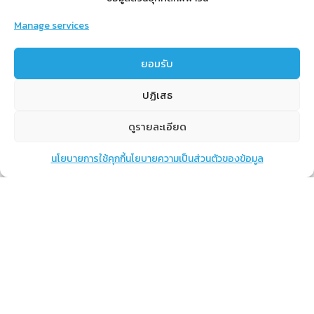
Manage services
สำหรับสมาชิก
ยอมรับ
สิทธิประโยชน์
ปฏิเสธ
ขั้นตอนการสมัครสมาชิก
ดูรายละเอียด
การสั่งซื้อสินค้าราคาสมาชิก
การเช็คยอด
นโยบายการใช้คุกกี้
นโยบายความเป็นส่วนตัวของข้อมูล
แชท
หน้าสินค้า
ตะกร้าสินค้า
การปิดยอด
เรียนรู้
กิฟฟารีนคืออะไร
เราทำอะไร
การทำงานของทีมเรา
แผนรายได้กิฟฟารีน