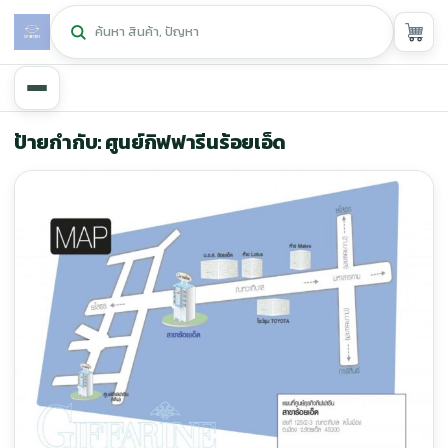
หน้าหลัก
ป้ายกำกับ: ศูนย์กิฟฟารีนร้อยเอ็ด
ศูนย์กิฟฟารีน
▾
สุขภาพและการแก้ปัญหา
▾
ลดน้ำหนัก
▾
ความงาม
▾
หน้ารวมสินค้า
หน้าตระกร้าสินค้า