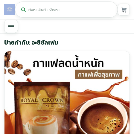
หน้าหลัก
ป้ายกำกับ: อะซิซัลเฟม
ศูนย์กิฟฟารีน
▾
สุขภาพและการแก้ปัญหา
▾
ลดน้ำหนัก
▾
ความงาม
▾
หน้ารวมสินค้า
หน้าตระกร้าสินค้า