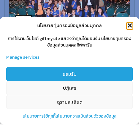
นโยบายคุ้มครองข้อมูลส่วนบุคคล
การใช้งานเว็บไซต์ giftmysite แสดงว่าคุณได้ยอมรับ นโยบายคุ้มครอง
ข้อมูลส่วนบุคคลกิฟฟารีน
สำหรับสมาชิก
Manage services
สิทธิประโยชน์
ยอมรับ
ขั้นตอนการสมัครสมาชิก
การสั่งซื้อสินค้าราคาสมาชิก
ปฏิเสธ
การเช็คยอด
ดูรายละเอียด
การปิดยอด
นโยบายการใช้คุกกี้
นโยบายความเป็นส่วนตัวของข้อมูล
แชท
หน้าสินค้า
ตะกร้าสินค้า
เรียนรู้
กิฟฟารีนคืออะไร