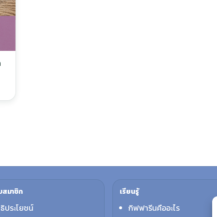
า
บสมาชิก
เรียนรู้
ทธิประโยชน์
กิฟฟารีนคืออะไร