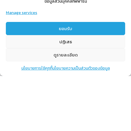
ข้อมูลส่วนบุคคลกิฟฟารีน
Manage services
สำหรับสมาชิก
ยอมรับ
สิทธิประโยชน์
ปฏิเสธ
ขั้นตอนการสมัครสมาชิก
การสั่งซื้อสินค้าราคาสมาชิก
ดูรายละเอียด
การเช็คยอด
นโยบายการใช้คุกกี้
นโยบายความเป็นส่วนตัวของข้อมูล
แชท
หน้าสินค้า
ตะกร้าสินค้า
การปิดยอด
เรียนรู้
กิฟฟารีนคืออะไร
เราทำอะไร
การทำงานของทีมเรา