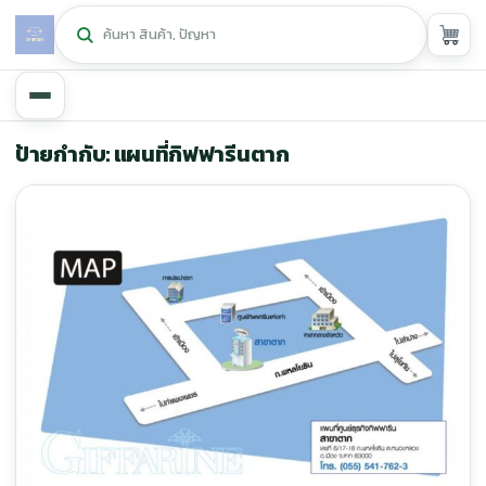
หน้าหลัก
ป้ายกำกับ: แผนที่กิฟฟารีนตาก
ศูนย์กิฟฟารีน
▾
สุขภาพและการแก้ปัญหา
▾
ลดน้ำหนัก
▾
ความงาม
▾
หน้ารวมสินค้า
หน้าตระกร้าสินค้า