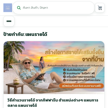
หน้าหลัก
ป้ายกำกับ: แผนรายได้
ศูนย์กิฟฟารีน
▾
สุขภาพและการแก้ปัญหา
▾
ลดน้ำหนัก
▾
ความงาม
▾
หน้ารวมสินค้า
วิธีคำนวนรายได้ จากกิฟฟารีน ตำแหน่งต่างๆ แผนการ
หน้าตระกร้าสินค้า
ตลาด แผนรายได้