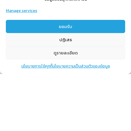
Manage services
สำหรับสมาชิก
ยอมรับ
สิทธิประโยชน์
ปฏิเสธ
ขั้นตอนการสมัครสมาชิก
ดูรายละเอียด
การสั่งซื้อสินค้าราคาสมาชิก
การเช็คยอด
นโยบายการใช้คุกกี้
นโยบายความเป็นส่วนตัวของข้อมูล
แชท
หน้าสินค้า
ตะกร้าสินค้า
การปิดยอด
เรียนรู้
กิฟฟารีนคืออะไร
เราทำอะไร
การทำงานของทีมเรา
แผนรายได้กิฟฟารีน