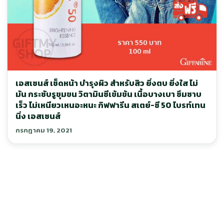
เอสเซนส์ เช็ดหน้า บำรุงผิว สำหรับสิว ยิ่งตบ ยิ่งใส ไม่
มัน กระชับรูขุมขน วิตามินซีเข้มข้น เนื้อบางเบา ซึมซาบ
เร็ว ไม่เหนียวเหนอะหนะ กิฟฟารีน สเตย์-ซี 50 ไบรท์เทน
นิ่ง เอสเซนส์
กรกฎาคม 19, 2021