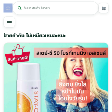
หน้าหลัก
ป้ายกำกับ: ไม่เหนียวเหนอะหนะ
ศูนย์กิฟฟารีน
▾
สุขภาพและการแก้ปัญหา
▾
ลดน้ำหนัก
▾
ความงาม
▾
หน้ารวมสินค้า
หน้าตระกร้าสินค้า