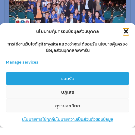
นโยบายคุ้มครองข้อมูลส่วนบุคคล
การใช้งานเว็บไซต์ giftmysite แสดงว่าคุณได้ยอมรับ นโยบายคุ้มครอง
ข้อมูลส่วนบุคคลกิฟฟารีน
สำหรับสมาชิก
Manage services
สิทธิประโยชน์
ขั้นตอนการสมัครสมาชิก
ยอมรับ
การสั่งซื้อสินค้าราคาสมาชิก
ปฏิเสธ
การเช็คยอด
การปิดยอด
ดูรายละเอียด
นโยบายการใช้คุกกี้
นโยบายความเป็นส่วนตัวของข้อมูล
แชท
หน้าสินค้า
ตะกร้าสินค้า
เรียนรู้