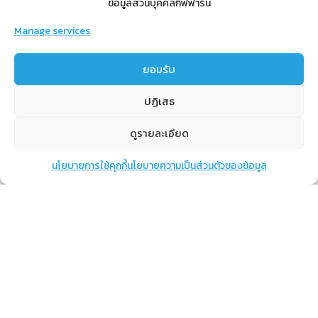
ข้อมูลส่วนบุคคลกิฟฟารีน
Manage services
สำหรับสมาชิก
ยอมรับ
สิทธิประโยชน์
ปฏิเสธ
ขั้นตอนการสมัครสมาชิก
การสั่งซื้อสินค้าราคาสมาชิก
ดูรายละเอียด
การเช็คยอด
นโยบายการใช้คุกกี้
นโยบายความเป็นส่วนตัวของข้อมูล
แชท
หน้าสินค้า
ตะกร้าสินค้า
การปิดยอด
เรียนรู้
กิฟฟารีนคืออะไร
เราทำอะไร
การทำงานของทีมเรา