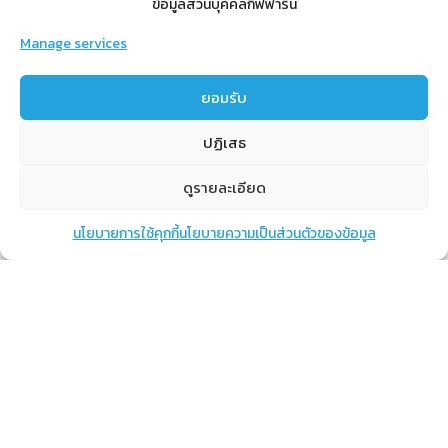
ข้อมูลส่วนบุคคลกิฟฟารีน
Manage services
สำหรับสมาชิก
ยอมรับ
สิทธิประโยชน์
ปฏิเสธ
ขั้นตอนการสมัครสมาชิก
การสั่งซื้อสินค้าราคาสมาชิก
ดูรายละเอียด
การเช็คยอด
นโยบายการใช้คุกกี้
นโยบายความเป็นส่วนตัวของข้อมูล
แชท
หน้าสินค้า
ตะกร้าสินค้า
การปิดยอด
เรียนรู้
กิฟฟารีนคืออะไร
เราทำอะไร
การทำงานของทีมเรา