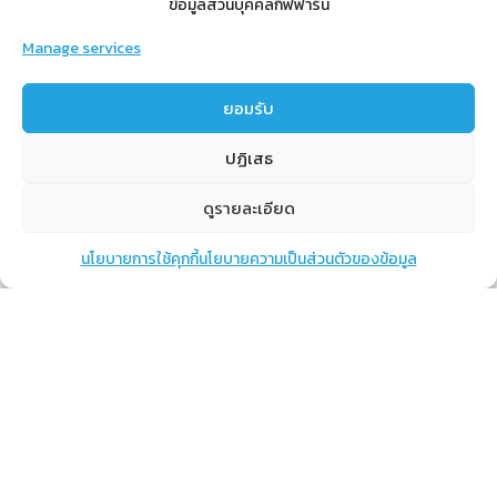
ข้อมูลส่วนบุคคลกิฟฟารีน
Manage services
สำหรับสมาชิก
ยอมรับ
สิทธิประโยชน์
ปฏิเสธ
ขั้นตอนการสมัครสมาชิก
การสั่งซื้อสินค้าราคาสมาชิก
ดูรายละเอียด
การเช็คยอด
นโยบายการใช้คุกกี้
นโยบายความเป็นส่วนตัวของข้อมูล
แชท
หน้าสินค้า
ตะกร้าสินค้า
การปิดยอด
เรียนรู้
กิฟฟารีนคืออะไร
เราทำอะไร
การทำงานของทีมเรา