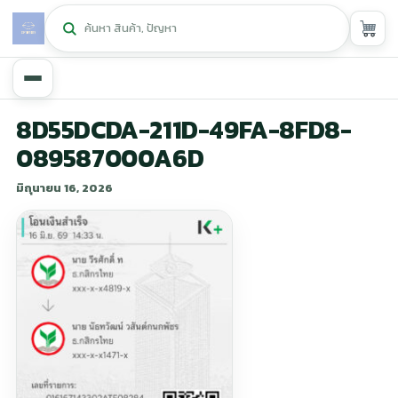
หน้าหลัก
8D55DCDA-211D-49FA-8FD8-
089587000A6D
ศูนย์กิฟฟารีน
▾
มิถุนายน 16, 2026
สุขภาพและการแก้ปัญหา
▾
ลดน้ำหนัก
▾
ความงาม
▾
หน้ารวมสินค้า
หน้าตระกร้าสินค้า