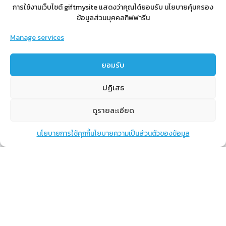
การใช้งานเว็บไซต์ giftmysite แสดงว่าคุณได้ยอมรับ นโยบายคุ้มครอง
ข้อมูลส่วนบุคคลกิฟฟารีน
Manage services
สำหรับสมาชิก
ยอมรับ
สิทธิประโยชน์
ปฏิเสธ
ขั้นตอนการสมัครสมาชิก
การสั่งซื้อสินค้าราคาสมาชิก
ดูรายละเอียด
การเช็คยอด
นโยบายการใช้คุกกี้
นโยบายความเป็นส่วนตัวของข้อมูล
การปิดยอด
แชท
หน้าสินค้า
ตะกร้าสินค้า
เรียนรู้
กิฟฟารีนคืออะไร
เราทำอะไร
การทำงานของทีมเรา