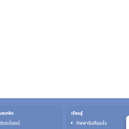
บสมาชิก
เรียนรู้
ทธิประโยชน์
กิฟฟารีนคืออะไร